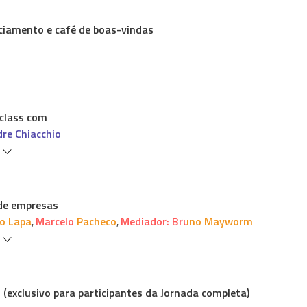
ciamento e café de boas-vindas
class com
dre Chiacchio
s
 de empresas
o Lapa
Marcelo Pacheco
Mediador: Bruno Mayworm
,
,
s
(exclusivo para participantes da Jornada completa)