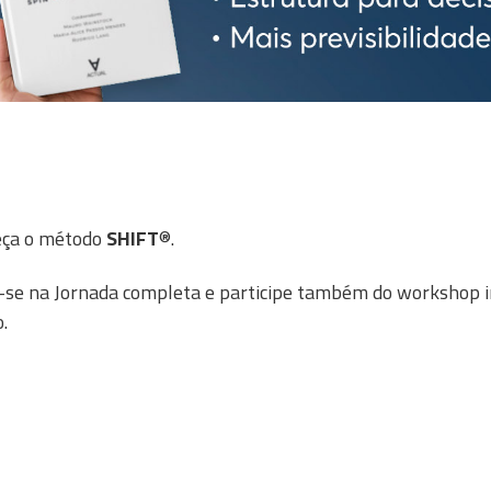
eça o método
SHIFT
®.
-se na Jornada completa e participe também do workshop im
.