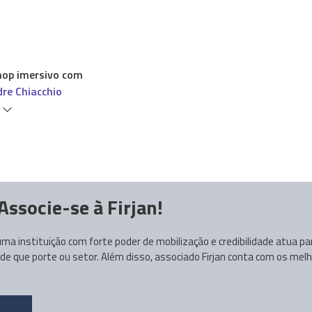
op imersivo com
dre Chiacchio
s
Associe-se à Firjan!
ma instituição com forte poder de mobilização e credibilidade atua p
 que porte ou setor. Além disso, associado Firjan conta com os melh