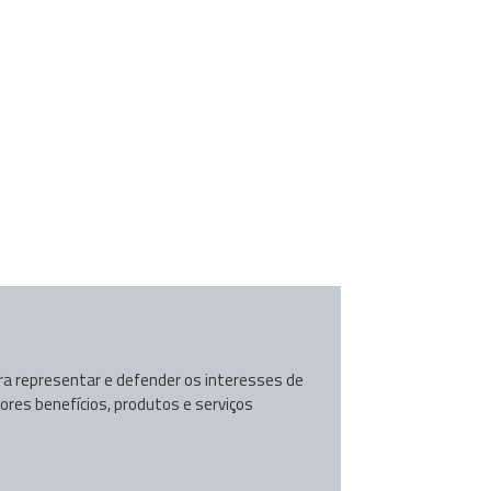
ara representar e defender os interesses de
ores benefícios, produtos e serviços