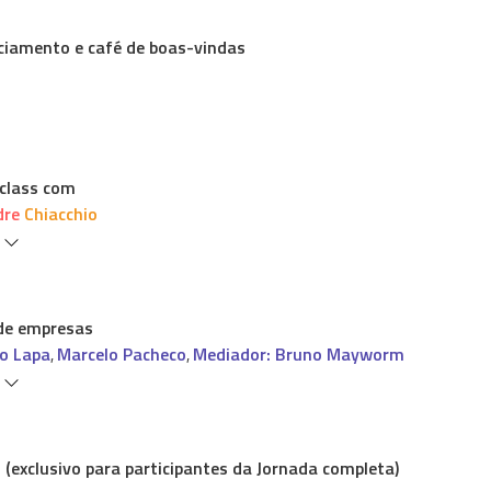
ciamento e café de boas-vindas
class com
dre Chiacchio
s
 de empresas
o Lapa
Marcelo Pacheco
Mediador: Bruno Mayworm
,
,
s
(exclusivo para participantes da Jornada completa)