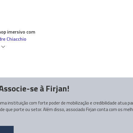
op imersivo com
dre Chiacchio
s
Associe-se à Firjan!
ma instituição com forte poder de mobilização e credibilidade atua p
 que porte ou setor. Além disso, associado Firjan conta com os melh