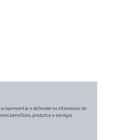
ara representar e defender os interesses de
ores benefícios, produtos e serviços