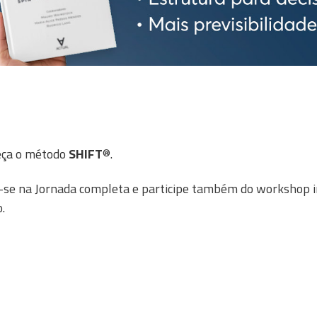
eça o método
SHIFT
®.
-se na Jornada completa e participe também do workshop im
.