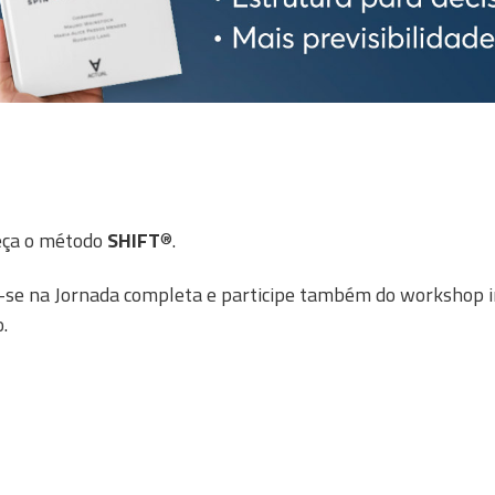
eça o método
SHIFT
®.
-se na Jornada completa e participe também do workshop im
.