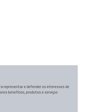
ara representar e defender os interesses de
ores benefícios, produtos e serviços