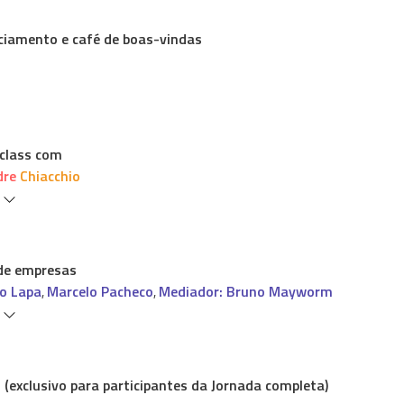
ciamento e café de boas-vindas
class com
dre Chiacchio
s
 de empresas
o Lapa
Marcelo Pacheco
Mediador: Bruno Mayworm
,
,
s
(exclusivo para participantes da Jornada completa)