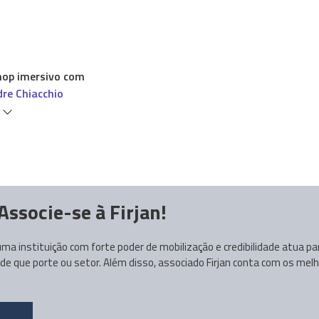
op imersivo com
dre Chiacchio
s
Associe-se à Firjan!
ma instituição com forte poder de mobilização e credibilidade atua p
 que porte ou setor. Além disso, associado Firjan conta com os melh